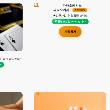
11
파라오카지노
스포츠베팅
★신규가입 후 첫입금 보너스
🎁 롤링조건은 500% 입니다.
가입하기
. 업계 최고 배당.
)
15