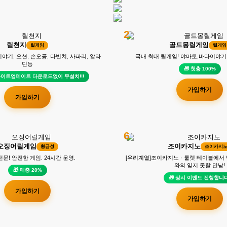
2
릴천지
골드몽릴게임
릴게임
릴게임
야기, 오션, 손오공, 다빈치, 사파리, 알라
국내 최대 릴게임! 야마토,바다이야기
딘등
🎁 첫충 100%
 사이트업데이트 다운로드없이 무설치!!!
가입하기
가입하기
6
오징어릴게임
조이카지노
황금성
조이카지
문! 안전한 게임. 24시간 운영.
[우리계열]조이카지노 · 룰렛 테이블에서
와의 잊지 못할 만남!
🎁 매충 20%
🎁 상시 이벤트 진행합니다
가입하기
가입하기