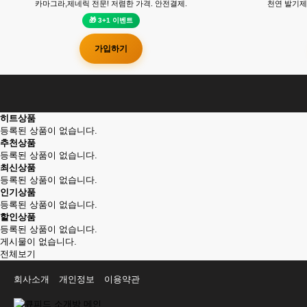
카마그라,제네릭 전문! 저렴한 가격. 안전결제.
천연 발기제 
🎁 3+1 이벤트
가입하기
히트상품
등록된 상품이 없습니다.
추천상품
등록된 상품이 없습니다.
최신상품
등록된 상품이 없습니다.
인기상품
등록된 상품이 없습니다.
할인상품
등록된 상품이 없습니다.
게시물이 없습니다.
전체보기
회사소개
개인정보
이용약관