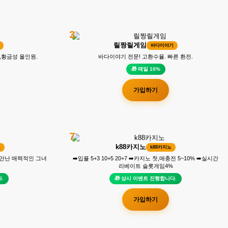
3
릴짱릴게임
바다이야기
,황금성 올인원.
바다이야기 전문! 고환수율. 빠른 환전.
🎁 매일 10%
가입하기
7
k88카지노
노
k88카지노
 만난 매력적인 그녀
➡️입플 5+3 10+5 20+7 ➡️카지노 첫,매충전 5~10% ➡️실시간
리베이트 슬롯게임4%
.
🎁 상시 이벤트 진행합니다.
가입하기