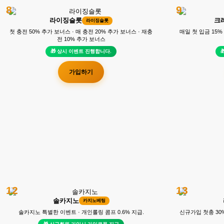
8
9
라이징슬롯
크
라이징슬롯
첫 충전 50% 추가 보너스 · 매 충전 20% 추가 보너스 · 재충
매일 첫 입금 15%
전 10% 추가 보너스
🎁 상시 이벤트 진행합니다.
가입하기
12
13
솔카지노
카지노베팅
솔카지노 특별한 이벤트 · 개인롤링 콤프 0.6% 지급.
신규가입 첫충 30%