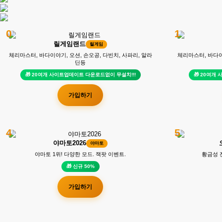
0
1
릴게임랜드
릴게임
체리마스터, 바다이야기, 오션, 손오공, 다빈치, 사파리, 알라
체리마스터, 바다이
딘등
🎁 20여개 사이트업데이트 다운로드없이 무설치!!!
🎁 20여개
가입하기
4
5
야마토2026
야마토
야마토 1위! 다양한 모드. 잭팟 이벤트.
황금성 전
🎁 신규 50%
가입하기