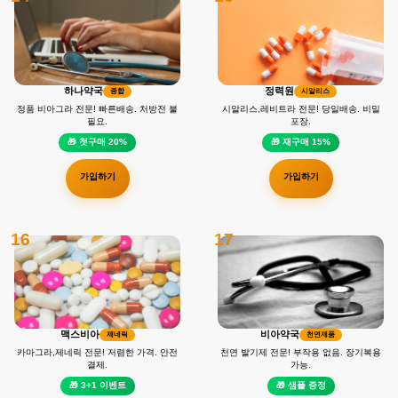
하나약국
정력원
종합
시알리스
정품 비아그라 전문! 빠른배송. 처방전 불
시알리스,레비트라 전문! 당일배송. 비밀
필요.
포장.
🎁 첫구매 20%
🎁 재구매 15%
가입하기
가입하기
16
17
맥스비아
비아약국
제네릭
천연제품
카마그라,제네릭 전문! 저렴한 가격. 안전
천연 발기제 전문! 부작용 없음. 장기복용
결제.
가능.
🎁 3+1 이벤트
🎁 샘플 증정